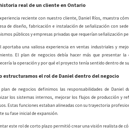
historia real de un cliente en Ontario
9, 2026
Apr 27, 20
toba: donde la oportunidad y la calidad de
British C
xperiencia reciente con nuestro cliente, Daniel Ríos, muestra cómo
 se encuentran
y hacer 
sa de diseño, fabricación e instalación de señalización con sede
ismos públicos y empresas privadas que requerían señalización per
l aportaba una valiosa experiencia en ventas industriales y mej
miento. El plan de negocios debía hacer más que presentar la
lecería la operación y por qué el proyecto tenía sentido dentro de s
 estructuramos el rol de Daniel dentro del negocio
 plan de negocios definimos las responsabilidades de Daniel d
izar los sistemas internos, mejorar los flujos de producción y re
sos. Estas funciones estaban alineadas con su trayectoria profesion
e su fase inicial de expansión.
ntar este rol de corto plazo permitió crear una visión realista de c