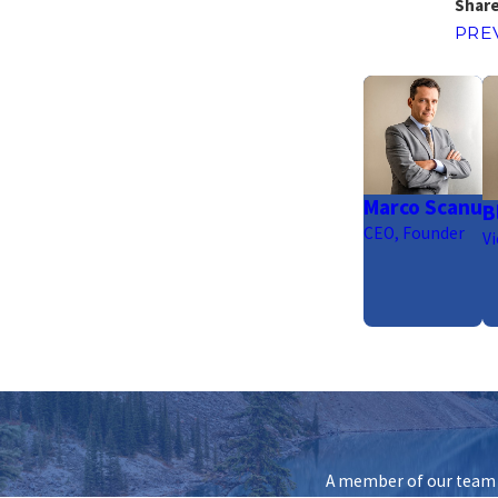
Share
PRE
Marco Scanu
B
CEO, Founder
Vi
A member of our team w