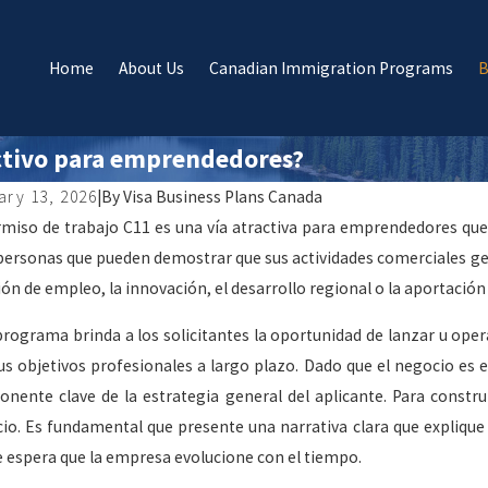
Home
About Us
Canadian Immigration Programs
B
activo para emprendedores?
ary 13, 2026
|
By
Visa Business Plans Canada
rmiso de trabajo C11 es una vía atractiva para emprendedores que
personas que pueden demostrar que sus actividades comerciales gener
ión de empleo, la innovación, el desarrollo regional o la aportació
programa brinda a los solicitantes la oportunidad de lanzar u ope
us objetivos profesionales a largo plazo. Dado que el negocio es el
nente clave de la estrategia general del aplicante. Para construir
io. Es fundamental que presente una narrativa clara que explique 
e espera que la empresa evolucione con el tiempo.