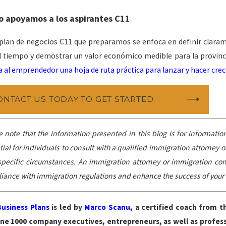
 apoyamos a los aspirantes C11
plan de negocios C11 que preparamos se enfoca en definir claramen
l tiempo y demostrar un valor económico medible para la provin
a al emprendedor una hoja de ruta práctica para lanzar y hacer cre
ONTACT US TODAY TO GET STARTED
e note that the information presented in this blog is for informatio
ial for individuals to consult with a qualified immigration attorney 
 specific circumstances. An immigration attorney or immigration co
iance with immigration regulations and enhance the success of your v
Business Plans
is led by
Marco Scanu
, a certified coach from t
ne 1000 company executives, entrepreneurs, as well as professio