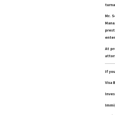
turna
Mr. S
Manag
prest
enter
At pr
attor
If yo
Visa 
Inves
Immig