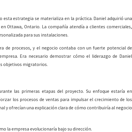
26
olumbia: un paraíso costero para vivir
 esta estrategia se materializa en la práctica. Daniel adquirió una
negocios
 en Ottawa, Ontario. La compañía atendía a clientes comerciales,
sonalizada para sus instalaciones.
ora de procesos, y el negocio contaba con un fuerte potencial de
 empresa. Era necesario demostrar cómo el liderazgo de Daniel
us objetivos migratorios.
urante las primeras etapas del proyecto. Su enfoque estaría en
forzar los procesos de ventas para impulsar el crecimiento de los
al y ofrecían una explicación clara de cómo contribuiría al negocio
ómo la empresa evolucionaría bajo su dirección.