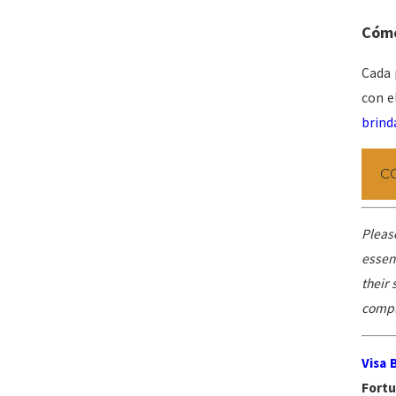
Cómo
Cada 
con e
brind
C
Pleas
essent
their
compl
Visa 
Fortu