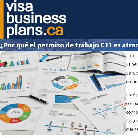
¿Por qué el permiso de trabajo C11 es atr
Janu
El pe
para 
creac
Este 
con s
compo
negoc
que s