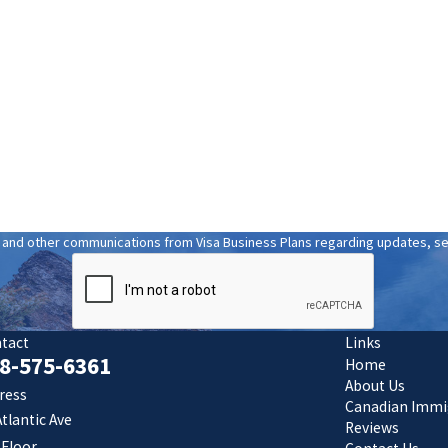
Last Name
Email
and other communications from Visa Business Plans regarding updates, serv
tact
Links
8-575-6361
Home
About Us
ress
Canadian Immi
Atlantic Ave
Reviews
 Floor