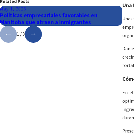
Related Posts
Una 
May 1, 2026
Apr 2
Políticas empresariales favorables en
Mani
Una e
Manitoba que atraen a inmigrantes
vida
empre
1
/
3
organ
Danie
creci
forta
Cómo
En el
optim
ingre
durant
Prese