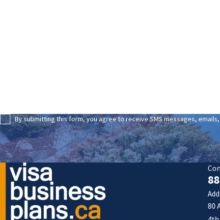
First Name
Phone
Are you a new client?
How can we help you?
By submitting this form, you agree to receive SMS messages, emails, 
Con
88
Add
80 
4th