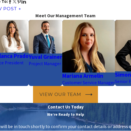
 To:
V POST
Meet Our Management Team
lanca Prado
Yuval Grainer
ce President
Project Manager
Simon
Mariana Armelin
Senior F
Customer Service Manager
VIEW OUR TEAM
Contact Us Today
We’re Ready to Help
ill be in touch shortly to confirm your contact details or address 