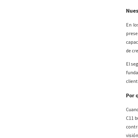
Nues
En lo
prese
capac
de cr
El se
funda
client
Por 
Cuand
C11 bu
contr
visió